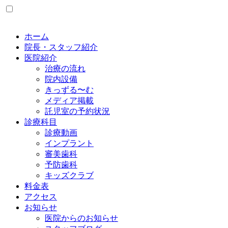
ホーム
院長・スタッフ紹介
医院紹介
治療の流れ
院内設備
きっずる〜む
メディア掲載
託児室の予約状況
診療科目
診療動画
インプラント
審美歯科
予防歯科
キッズクラブ
料金表
アクセス
お知らせ
医院からのお知らせ