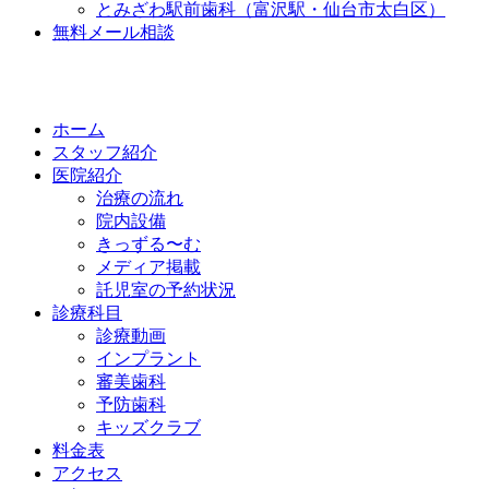
とみざわ駅前歯科（富沢駅・仙台市太白区）
無料メール相談
ホーム
スタッフ紹介
医院紹介
治療の流れ
院内設備
きっずる〜む
メディア掲載
託児室の予約状況
診療科目
診療動画
インプラント
審美歯科
予防歯科
キッズクラブ
料金表
アクセス