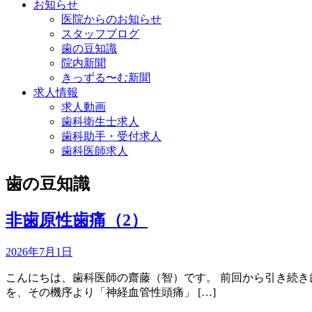
お知らせ
医院からのお知らせ
スタッフブログ
歯の豆知識
院内新聞
きっずる〜む新聞
求人情報
求人動画
歯科衛生士求人
歯科助手・受付求人
歯科医師求人
歯の豆知識
非歯原性歯痛（2）
2026年7月1日
こんにちは、歯科医師の齋藤（智）です。 前回から引き続き
を、その機序より「神経血管性頭痛」 […]