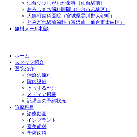
仙台つつじがおか歯科（仙台駅前）
おろしまち歯科医院（仙台市若林区）
大郷町歯科医院（宮城県黒川郡大郷町）
とみざわ駅前歯科（富沢駅・仙台市太白区）
無料メール相談
ホーム
スタッフ紹介
医院紹介
治療の流れ
院内設備
きっずる〜む
メディア掲載
託児室の予約状況
診療科目
診療動画
インプラント
審美歯科
予防歯科