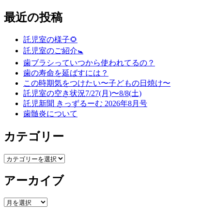
最近の投稿
託児室の様子🌻
託児室のご紹介🚼
歯ブラシっていつから使われてるの？
歯の寿命を延ばすには？
この時期気をつけたい〜子どもの日焼け〜
託児室の空き状況7/27(月)〜8/8(土)
託児新聞 きっずるーむ 2026年8月号
歯髄炎について
カテゴリー
カ
テ
アーカイブ
ゴ
リ
ー
ア
ー