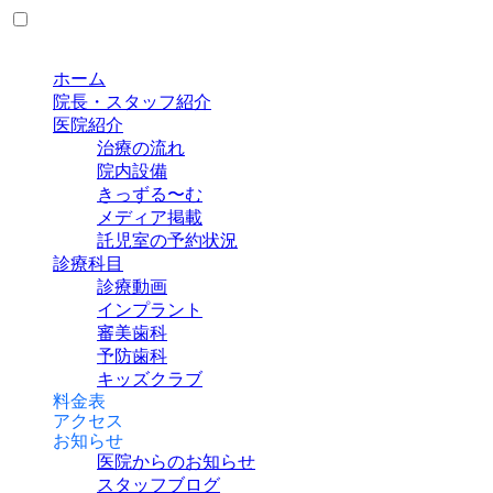
ホーム
院長・スタッフ紹介
医院紹介
治療の流れ
院内設備
きっずる〜む
メディア掲載
託児室の予約状況
診療科目
診療動画
インプラント
審美歯科
予防歯科
キッズクラブ
料金表
アクセス
お知らせ
医院からのお知らせ
スタッフブログ