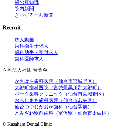
歯の豆知識
院内新聞
きっずるーむ新聞
Recruit
求人動画
歯科衛生士求人
歯科助手・受付求人
歯科医師求人
医療法人社団 青葉会
かさはら歯科医院（仙台市宮城野区）
大郷町歯科医院（宮城県黒川郡大郷町）
パーク歯科クリニック（仙台市宮城野区）
おろしまち歯科医院（仙台市若林区）
仙台つつじがおか歯科（仙台駅前）
とみざわ駅前歯科（富沢駅・仙台市太白区）
© Kasahara Dental Clinic