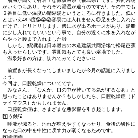
湯温が高くて有名？な飯坂温泉（福島県）です。共同浴場
がいくつもあり、それぞれ湯温が違うのですが、その中でも
２番目に低い温度の鯖湖湯というところに行きました。低い
とはいえ48.5度😱😱😱容易には入れません😣足を少し入れた
だけで、ピリピリします。傍に水が出るホースがあり、湯船
に少し入れてもいいという事で、自分の近くに水を入れなが
らやっと腰まで入れました😅
しかも、鯖湖湯は日本最古の木造建築共同浴場で松尾芭蕉
も入ったらしいです。雰囲気もとても良い浴場でした。
温泉好きの方は、訪れてみてください☺️
前置きが長くなってしまいましたが今月の話題に入りまし
ょう。
今回は、口腔乾燥についてです。
みなさん、「なんか、口の中が乾いてる気がするなあ」と
思ったことはありませんか？もしかしたら、口腔乾燥症（ド
ライマウス）かもしれません。
口腔乾燥症は、さまざまな悪影響を引き起こします。
1️⃣う蝕🦷
唾液が減ると、汚れが増えやすくなったり、食後の酸性に
なった口の中を中性に戻す力が弱くなるためです。
2️⃣歯周病