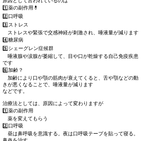
原因として言われているのは
1️⃣薬の副作用💊
2️⃣口呼吸
3️⃣ストレス
ストレスや緊張で交感神経が刺激され、唾液量が減ります
4️⃣糖尿病
5️⃣シェーグレン症候群
唾液腺や涙腺が萎縮して、目や口が乾燥する自己免疫疾患
です
6️⃣加齢？
加齢により口や顎の筋肉が衰えてくると、舌や顎などの動
きが悪くなることで、唾液量が減ります
などです。
治療法としては、原因によって変わりますが
1️⃣薬の副作用
薬を変えてもらう
2️⃣口呼吸
昼は鼻呼吸を意識する。夜は口呼吸テープを貼って寝る。
鼻炎を治す。