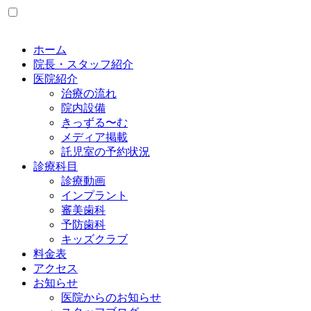
ホーム
院長・スタッフ紹介
医院紹介
治療の流れ
院内設備
きっずる〜む
メディア掲載
託児室の予約状況
診療科目
診療動画
インプラント
審美歯科
予防歯科
キッズクラブ
料金表
アクセス
お知らせ
医院からのお知らせ