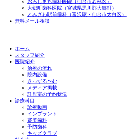
おろしまち歯科医院（仙台市若林区）
大郷町歯科医院（宮城県黒川郡大郷町）
とみざわ駅前歯科（富沢駅・仙台市太白区）
無料メール相談
ホーム
スタッフ紹介
医院紹介
治療の流れ
院内設備
きっずる〜む
メディア掲載
託児室の予約状況
診療科目
診療動画
インプラント
審美歯科
予防歯科
キッズクラブ