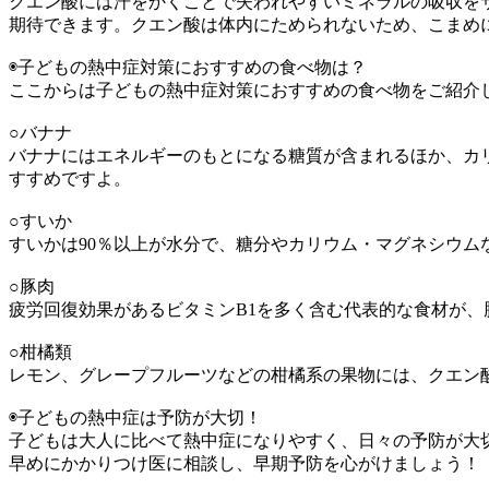
クエン酸には汗をかくことで失われやすいミネラルの吸収を
期待できます。クエン酸は体内にためられないため、こまめ
◉子どもの熱中症対策におすすめの食べ物は？
ここからは子どもの熱中症対策におすすめの食べ物をご紹介
○バナナ
バナナにはエネルギーのもとになる糖質が含まれるほか、カ
すすめですよ。
○すいか
すいかは90％以上が水分で、糖分やカリウム・マグネシウ
○豚肉
疲労回復効果があるビタミンB1を多く含む代表的な食材が
○柑橘類
レモン、グレープフルーツなどの柑橘系の果物には、クエン
◉子どもの熱中症は予防が大切！
子どもは大人に比べて熱中症になりやすく、日々の予防が大
早めにかかりつけ医に相談し、早期予防を心がけましょう！