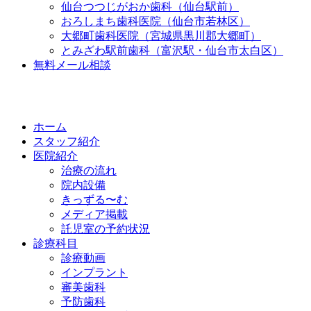
仙台つつじがおか歯科（仙台駅前）
おろしまち歯科医院（仙台市若林区）
大郷町歯科医院（宮城県黒川郡大郷町）
とみざわ駅前歯科（富沢駅・仙台市太白区）
無料メール相談
ホーム
スタッフ紹介
医院紹介
治療の流れ
院内設備
きっずる〜む
メディア掲載
託児室の予約状況
診療科目
診療動画
インプラント
審美歯科
予防歯科