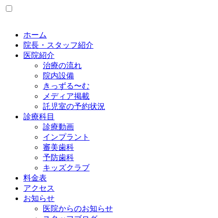
ホーム
院長・スタッフ紹介
医院紹介
治療の流れ
院内設備
きっずる〜む
メディア掲載
託児室の予約状況
診療科目
診療動画
インプラント
審美歯科
予防歯科
キッズクラブ
料金表
アクセス
お知らせ
医院からのお知らせ