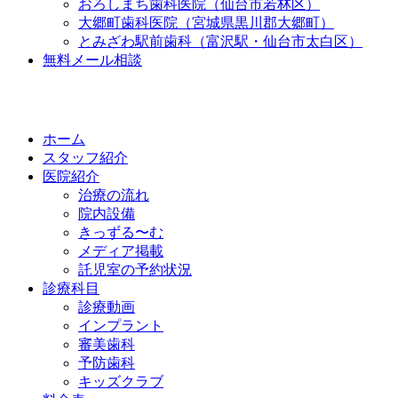
おろしまち歯科医院（仙台市若林区）
大郷町歯科医院（宮城県黒川郡大郷町）
とみざわ駅前歯科（富沢駅・仙台市太白区）
無料メール相談
ホーム
スタッフ紹介
医院紹介
治療の流れ
院内設備
きっずる〜む
メディア掲載
託児室の予約状況
診療科目
診療動画
インプラント
審美歯科
予防歯科
キッズクラブ