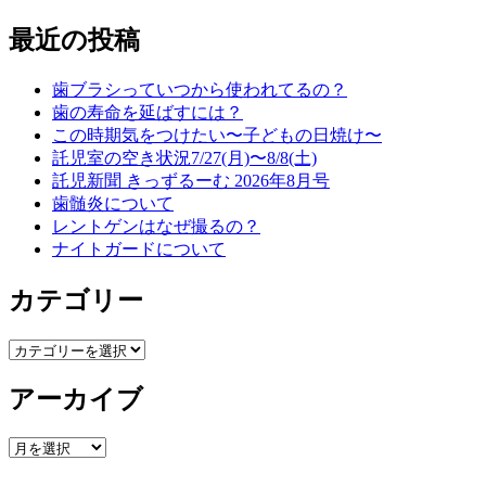
最近の投稿
歯ブラシっていつから使われてるの？
歯の寿命を延ばすには？
この時期気をつけたい〜子どもの日焼け〜
託児室の空き状況7/27(月)〜8/8(土)
託児新聞 きっずるーむ 2026年8月号
歯髄炎について
レントゲンはなぜ撮るの？
ナイトガードについて
カテゴリー
カ
テ
アーカイブ
ゴ
リ
ー
ア
ー