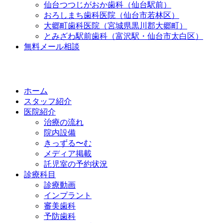
仙台つつじがおか歯科（仙台駅前）
おろしまち歯科医院（仙台市若林区）
大郷町歯科医院（宮城県黒川郡大郷町）
とみざわ駅前歯科（富沢駅・仙台市太白区）
無料メール相談
ホーム
スタッフ紹介
医院紹介
治療の流れ
院内設備
きっずる〜む
メディア掲載
託児室の予約状況
診療科目
診療動画
インプラント
審美歯科
予防歯科