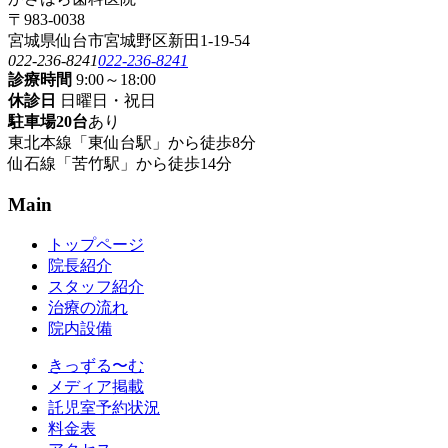
〒983-0038
宮城県仙台市宮城野区新田1-19-54
022-236-8241
022-236-8241
診療時間
9:00～18:00
休診日
日曜日・祝日
駐車場20台
あり
東北本線「東仙台駅」から徒歩8分
仙石線「苦竹駅」から徒歩14分
Main
トップページ
院長紹介
スタッフ紹介
治療の流れ
院内設備
きっずる〜む
メディア掲載
託児室予約状況
料金表