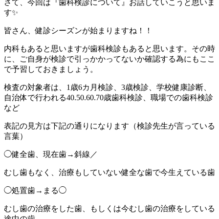
さて、今回は『歯科検診について』お話していこうと思いま
す✨
皆さん、健診シーズンが始まりますね！！
内科もあると思いますが歯科検診もあると思います。その時
に、ご自身が検診で引っかかってないか確認する為にもここ
で予習しておきましょう。
検査の対象者は、1歳6カ月検診、3歳検診、学校健康診断、
自治体で行われる40.50.60.70歳歯科検診、職場での歯科検診
など
表記の見方は下記の通りになります（検診先生が言っている
言葉）
◯健全歯、現在歯→斜線／
むし歯もなく、治療もしていない健全な歯で今生えている歯
◯処置歯→まる◯
むし歯の治療をした歯、もしくは今むし歯の治療をしている
途中の歯