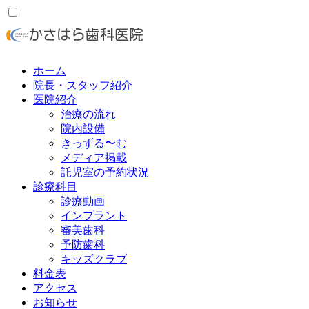
ホーム
院長・スタッフ紹介
医院紹介
治療の流れ
院内設備
きっずる〜む
メディア掲載
託児室の予約状況
診療科目
診療動画
インプラント
審美歯科
予防歯科
キッズクラブ
料金表
アクセス
お知らせ