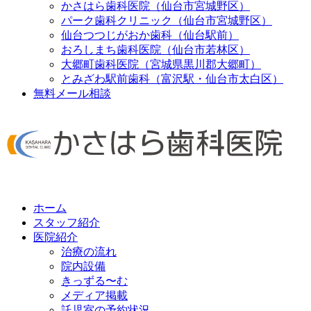
かさはら歯科医院（仙台市宮城野区）
パーク歯科クリニック（仙台市宮城野区）
仙台つつじがおか歯科（仙台駅前）
おろしまち歯科医院（仙台市若林区）
大郷町歯科医院（宮城県黒川郡大郷町）
とみざわ駅前歯科（富沢駅・仙台市太白区）
無料メール相談
ホーム
スタッフ紹介
医院紹介
治療の流れ
院内設備
きっずる〜む
メディア掲載
託児室の予約状況