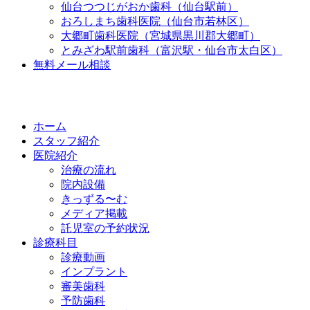
仙台つつじがおか歯科（仙台駅前）
おろしまち歯科医院（仙台市若林区）
大郷町歯科医院（宮城県黒川郡大郷町）
とみざわ駅前歯科（富沢駅・仙台市太白区）
無料メール相談
ホーム
スタッフ紹介
医院紹介
治療の流れ
院内設備
きっずる〜む
メディア掲載
託児室の予約状況
診療科目
診療動画
インプラント
審美歯科
予防歯科