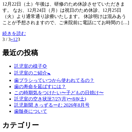
12月22日（土）午後は、研修のため休診させていただきま
す。 なお、12月24日（月）は祝日のため休診、12月25日
（火）より通常通り診療いたします。 休診明けは混みあう
ことが予想されますので、ご来院前に電話にてお時間の […]
続きを読む
3 / 3
«
1
2
3
最近の投稿
託児室の様子🌻
託児室のご紹介🚼
歯ブラシっていつから使われてるの？
歯の寿命を延ばすには？
この時期気をつけたい〜子どもの日焼け〜
託児室の空き状況7/27(月)〜8/8(土)
託児新聞 きっずるーむ 2026年8月号
歯髄炎について
カテゴリー