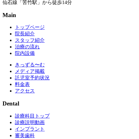
仙石線「苦竹駅」から徒歩14分
Main
トップページ
院長紹介
スタッフ紹介
治療の流れ
院内設備
きっずる〜む
メディア掲載
託児室予約状況
料金表
アクセス
Dental
診療科目トップ
診療説明動画
インプラント
審美歯科