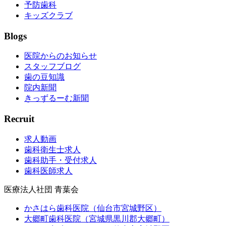
予防歯科
キッズクラブ
Blogs
医院からのお知らせ
スタッフブログ
歯の豆知識
院内新聞
きっずるーむ新聞
Recruit
求人動画
歯科衛生士求人
歯科助手・受付求人
歯科医師求人
医療法人社団 青葉会
かさはら歯科医院（仙台市宮城野区）
大郷町歯科医院（宮城県黒川郡大郷町）