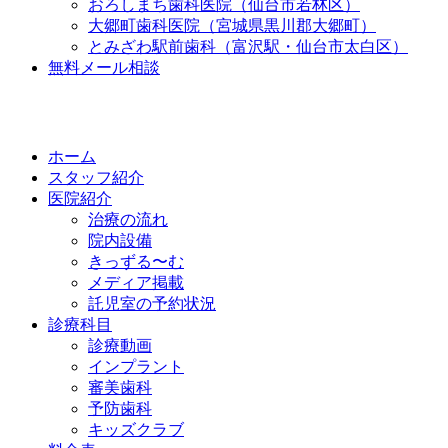
おろしまち歯科医院（仙台市若林区）
大郷町歯科医院（宮城県黒川郡大郷町）
とみざわ駅前歯科（富沢駅・仙台市太白区）
無料メール相談
ホーム
スタッフ紹介
医院紹介
治療の流れ
院内設備
きっずる〜む
メディア掲載
託児室の予約状況
診療科目
診療動画
インプラント
審美歯科
予防歯科
キッズクラブ