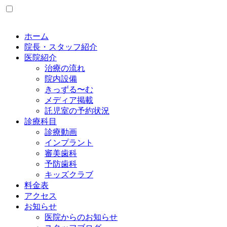
ホーム
院長・スタッフ紹介
医院紹介
治療の流れ
院内設備
きっずる〜む
メディア掲載
託児室の予約状況
診療科目
診療動画
インプラント
審美歯科
予防歯科
キッズクラブ
料金表
アクセス
お知らせ
医院からのお知らせ