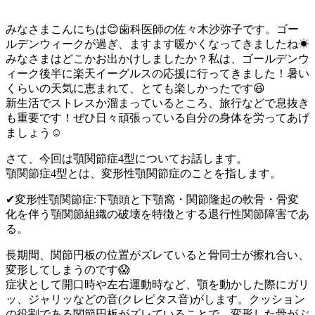
みなさまこんにちは😊歯科医師の佐々木沙弥子です。ゴー
ルデンウィークが過ぎ、ますます暖かくなってきましたね☀
みなさまはどこかお出かけしましたか？私は、ゴールデンウ
ィーク後半に楽天イーグルスの応援に行ってきました！暑い
くらいの天気に恵まれて、とても楽しかったです😆
新生活でストレスか溜まっているところ、旅行などで息抜き
も重要です！ぜひ日々頑張っている自分の身体を労ってあげ
ましょう☺️
さて、今回は顎関節症4型についてお話します。
顎関節症4型とは、変形性顎関節症のことを指します。
✔変形性顎関節症:下顎頭と下顎窩・関節隆起の軟骨・骨変
化を伴う顎関節組織の破壊を特徴とする退行性関節障害であ
る。
長期間、関節円板の位置がズレていると骨同士が擦れ合い、
変形してしまうのです😱
症状として開口時や左右運動時など、顎を動かした際にガリ
ッ、ジャリッなどの音(クレピタス音)がします。クッション
の役割である関節円板がズレていることで、変形した骨がぶ