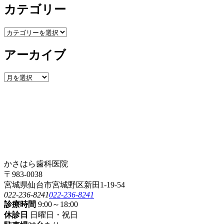
カテゴリー
カ
テ
アーカイブ
ゴ
リ
ー
ア
ー
カ
イ
ブ
かさはら歯科医院
〒983-0038
宮城県仙台市宮城野区新田1-19-54
022-236-8241
022-236-8241
診療時間
9:00～18:00
休診日
日曜日・祝日