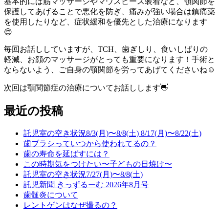
基本的には筋マッサージやマウスピース装着など、顎関節を
保護してあげることで悪化を防ぎ、痛みが強い場合は鎮痛薬
を使用したりなど、症状緩和を優先とした治療になります
😌
毎回お話ししていますが、TCH、歯ぎしり、食いしばりの
軽減、お顔のマッサージがとっても重要になります！手術と
ならないよう、ご自身の顎関節を労ってあげてくださいね☺️
次回は顎関節症の治療についてお話しします👋
最近の投稿
託児室の空き状況8/3(月)〜8/8(土) 8/17(月)〜8/22(土)
歯ブラシっていつから使われてるの？
歯の寿命を延ばすには？
この時期気をつけたい〜子どもの日焼け〜
託児室の空き状況7/27(月)〜8/8(土)
託児新聞 きっずるーむ 2026年8月号
歯髄炎について
レントゲンはなぜ撮るの？