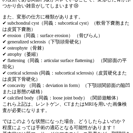
つかり合い雑音がしてしまいます😢
また、変形の仕方に種類があります。
✔︎ subchondral cyst（同義：subcortical cyst）（軟骨下嚢胞また
は皮質下嚢胞）
✔︎ erosion（同義：surface erosion） （骨びらん）
✔︎ generalized sclerosis（下顎頭骨硬化）
✔︎ osteophyte（骨棘）
✔︎ atrophy（萎縮）
✔︎ flattening（同義：articular surface flattening） （関節面の平
坦化）
✔︎ cortical sclerosis (同義：subcortical sclerosis)（皮質硬化また
は皮質下骨硬化）
✔︎ concavity （同義：deviation in form）（下顎頭関節面の陥凹
または形態の破格）
✔︎ calcified body（同義：loose joint body）（関節遊離体）
これら上記は、レントゲン、CTまたはMRIを用いた画像検
査が必要になります。
ではこのような状態になった場合、どうしたらよいのか？
程度によっては手術の適応となる可能性があります！