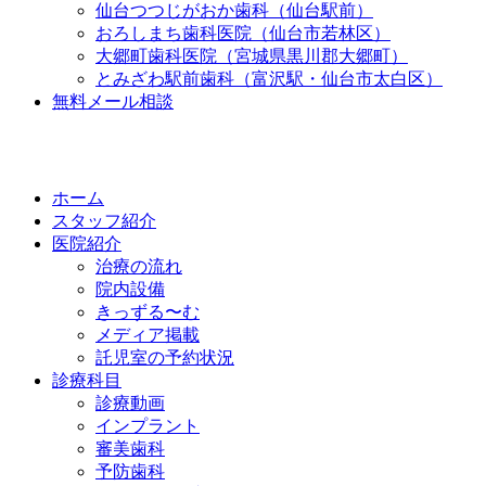
仙台つつじがおか歯科（仙台駅前）
おろしまち歯科医院（仙台市若林区）
大郷町歯科医院（宮城県黒川郡大郷町）
とみざわ駅前歯科（富沢駅・仙台市太白区）
無料メール相談
ホーム
スタッフ紹介
医院紹介
治療の流れ
院内設備
きっずる〜む
メディア掲載
託児室の予約状況
診療科目
診療動画
インプラント
審美歯科
予防歯科