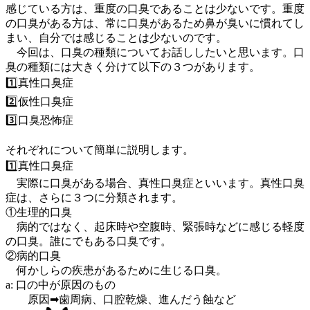
感じている方は、重度の口臭であることは少ないです。重度
の口臭がある方は、常に口臭があるため鼻が臭いに慣れてし
まい、自分では感じることは少ないのです。
今回は、口臭の種類についてお話ししたいと思います。口
臭の種類には大きく分けて以下の３つがあります。
1️⃣真性口臭症
2️⃣仮性口臭症
3️⃣口臭恐怖症
それぞれについて簡単に説明します。
1️⃣真性口臭症
実際に口臭がある場合、真性口臭症といいます。真性口臭
症は、さらに３つに分類されます。
①生理的口臭
病的ではなく、起床時や空腹時、緊張時などに感じる軽度
の口臭。誰にでもある口臭です。
②病的口臭
何かしらの疾患があるために生じる口臭。
a: 口の中が原因のもの
原因➡︎歯周病、口腔乾燥、進んだう蝕など