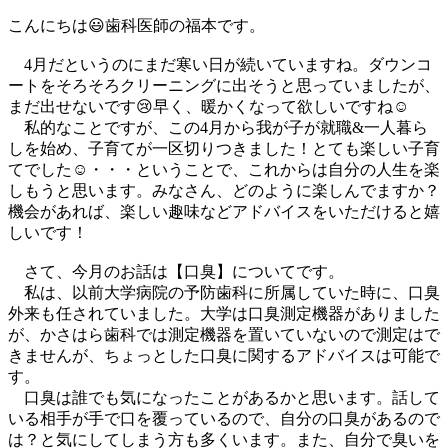
こんにちは😃歯科医師の福本です。
4月だというのにまだ寒い日が続いていますね。ダウンコ
ートをそろそろクリーニングに出そうと思っていましたが、
まだ出せないです😢早く、暖かくなって欲しいですね☺️
私的なことですが、この4月から我が子が就職&一人暮ら
しを始め、子育てが一区切りつきました！とても楽しい子育
てでした☺️・・・ということで、これからは自分の人生を楽
しもうと思います。みなさん、どのように楽しんでますか？
機会があれば、楽しい趣味などアドバイスをいただけると嬉
しいです！
さて、今月のお話は【口臭】についてです。
私は、以前大学病院の予防歯科に所属していた時に、口臭
外来も任されていました。大学は口臭測定機器がありました
が、かさはら歯科では測定機器を置いていないので測定はで
きませんが、ちょっとした口臭に関するアドバイスは可能で
す。
口臭は誰でも気になったことがあるかと思います。話して
いる相手が手で口を覆っているので、自分の口臭があるので
は？と気にしてしまう方も多くいます。また、自分で臭いを