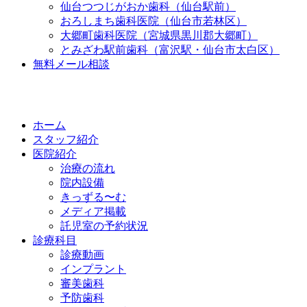
仙台つつじがおか歯科（仙台駅前）
おろしまち歯科医院（仙台市若林区）
大郷町歯科医院（宮城県黒川郡大郷町）
とみざわ駅前歯科（富沢駅・仙台市太白区）
無料メール相談
ホーム
スタッフ紹介
医院紹介
治療の流れ
院内設備
きっずる〜む
メディア掲載
託児室の予約状況
診療科目
診療動画
インプラント
審美歯科
予防歯科