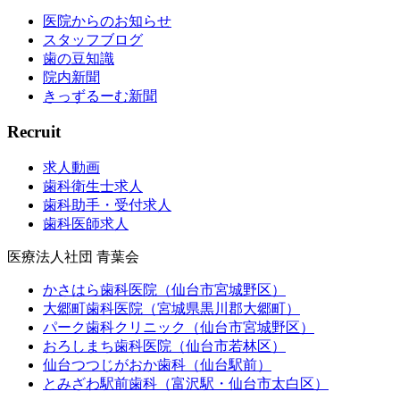
医院からのお知らせ
スタッフブログ
歯の豆知識
院内新聞
きっずるーむ新聞
Recruit
求人動画
歯科衛生士求人
歯科助手・受付求人
歯科医師求人
医療法人社団 青葉会
かさはら歯科医院（仙台市宮城野区）
大郷町歯科医院（宮城県黒川郡大郷町）
パーク歯科クリニック（仙台市宮城野区）
おろしまち歯科医院（仙台市若林区）
仙台つつじがおか歯科（仙台駅前）
とみざわ駅前歯科（富沢駅・仙台市太白区）