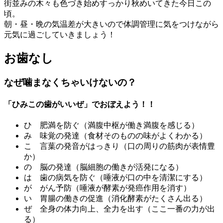
街並みの木々も色づき始めすっかり秋めいてきた今日この
頃。
朝・昼・晩の気温差が大きいので体調管理に気をつけながら
元気に過ごしていきましょう！
お歯なし
なぜ噛まなくちゃいけないの？
「ひみこの歯がいいぜ」でおぼえよう！！
ひ 肥満を防ぐ（満腹中枢が働き満腹を感じる）
み 味覚の発達（食材そのものの味がよくわかる）
こ 言葉の発音がはっきり（口の周りの筋肉が表情豊
か）
の 脳の発達（脳細胞の働きが活発になる）
は 歯の病気を防ぐ（唾液が口の中を清潔にする）
が がん予防（唾液が酵素が発癌作用を消す）
い 胃腸の働きの促進（消化酵素がたくさん出る）
ぜ 全身の体力向上、全力を出す（ここ一番の力が出
る）