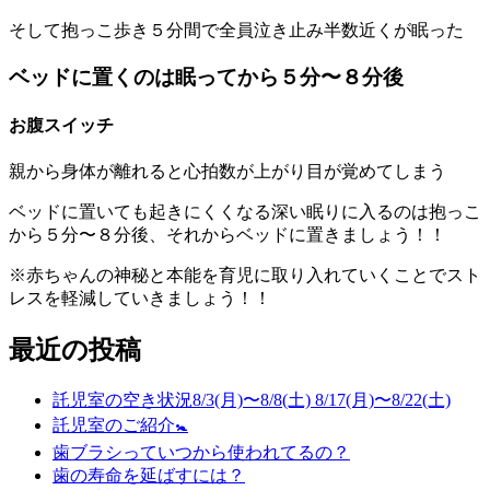
そして抱っこ歩き５分間で全員泣き止み半数近くが眠った
ベッドに置くのは眠ってから５分〜８分後
お腹スイッチ
親から身体が離れると心拍数が上がり目が覚めてしまう
ベッドに置いても起きにくくなる深い眠りに入るのは抱っこ
から５分〜８分後、それからベッドに置きましょう！！
※赤ちゃんの神秘と本能を育児に取り入れていくことでスト
レスを軽減していきましょう！！
最近の投稿
託児室の空き状況8/3(月)〜8/8(土) 8/17(月)〜8/22(土)
託児室のご紹介🚼
歯ブラシっていつから使われてるの？
歯の寿命を延ばすには？