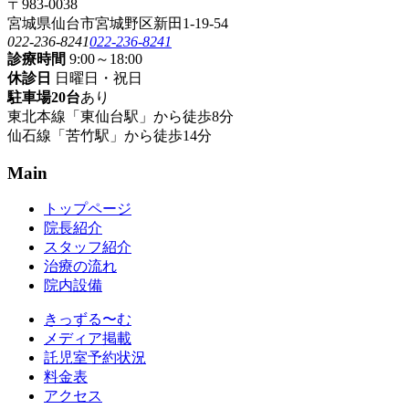
〒983-0038
宮城県仙台市宮城野区新田1-19-54
022-236-8241
022-236-8241
診療時間
9:00～18:00
休診日
日曜日・祝日
駐車場20台
あり
東北本線「東仙台駅」から徒歩8分
仙石線「苦竹駅」から徒歩14分
Main
トップページ
院長紹介
スタッフ紹介
治療の流れ
院内設備
きっずる〜む
メディア掲載
託児室予約状況
料金表
アクセス