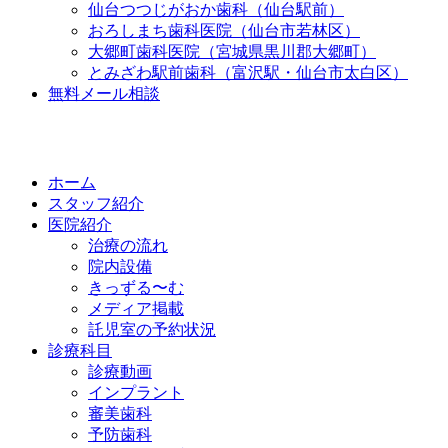
仙台つつじがおか歯科（仙台駅前）
おろしまち歯科医院（仙台市若林区）
大郷町歯科医院（宮城県黒川郡大郷町）
とみざわ駅前歯科（富沢駅・仙台市太白区）
無料メール相談
ホーム
スタッフ紹介
医院紹介
治療の流れ
院内設備
きっずる〜む
メディア掲載
託児室の予約状況
診療科目
診療動画
インプラント
審美歯科
予防歯科