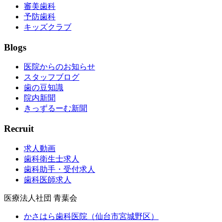
審美歯科
予防歯科
キッズクラブ
Blogs
医院からのお知らせ
スタッフブログ
歯の豆知識
院内新聞
きっずるーむ新聞
Recruit
求人動画
歯科衛生士求人
歯科助手・受付求人
歯科医師求人
医療法人社団 青葉会
かさはら歯科医院（仙台市宮城野区）