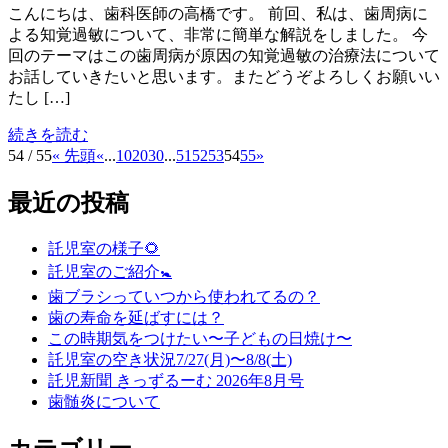
こんにちは、歯科医師の高橋です。 前回、私は、歯周病に
よる知覚過敏について、非常に簡単な解説をしました。 今
回のテーマはこの歯周病が原因の知覚過敏の治療法について
お話していきたいと思います。またどうぞよろしくお願いい
たし […]
続きを読む
54 / 55
« 先頭
«
...
10
20
30
...
51
52
53
54
55
»
最近の投稿
託児室の様子🌻
託児室のご紹介🚼
歯ブラシっていつから使われてるの？
歯の寿命を延ばすには？
この時期気をつけたい〜子どもの日焼け〜
託児室の空き状況7/27(月)〜8/8(土)
託児新聞 きっずるーむ 2026年8月号
歯髄炎について