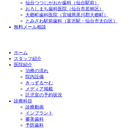
仙台つつじがおか歯科（仙台駅前）
おろしまち歯科医院（仙台市若林区）
大郷町歯科医院（宮城県黒川郡大郷町）
とみざわ駅前歯科（富沢駅・仙台市太白区）
無料メール相談
ホーム
スタッフ紹介
医院紹介
治療の流れ
院内設備
きっずる〜む
メディア掲載
託児室の予約状況
診療科目
診療動画
インプラント
審美歯科
予防歯科